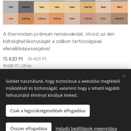
A thermodam prémium nemesvakolat, ötvözi az akri
költséghatékonyságát a szilikon tartósságával,
ellenállóképességével.
15 620
Ft
16 401
Ft
15 620 Ft / 25 kg
Sütiket használunk, hogy biztosítsuk a weboldal megfelelő
működését és biztonságát, valamint hogy a lehető legjobb
Till "96" Kft Adószán: 11385497-2-05
felhasználói élményt kínáljuk Neked.
Sütik
Csak a legszükségesebbek elfogadása
Kosárba
Összes elfogadása
Haladó beállítások megnyitása