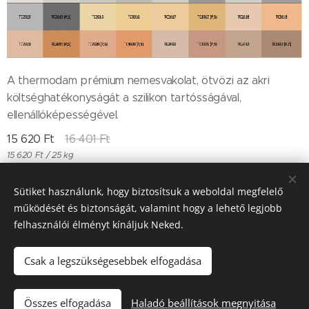
A thermodam prémium nemesvakolat, ötvözi az akri
költséghatékonyságát a szilikon tartósságával,
ellenállóképességével.
15 620
Ft
16 401
Ft
15 620 Ft / 25 kg
Sütiket használunk, hogy biztosítsuk a weboldal megfelelő
működését és biztonságát, valamint hogy a lehető legjobb
Till "96" Kft Adószán: 11385497-2-05
felhasználói élményt kínáljuk Neked.
Sütik
Csak a legszükségesebbek elfogadása
Kosárba
Összes elfogadása
Haladó beállítások megnyitása