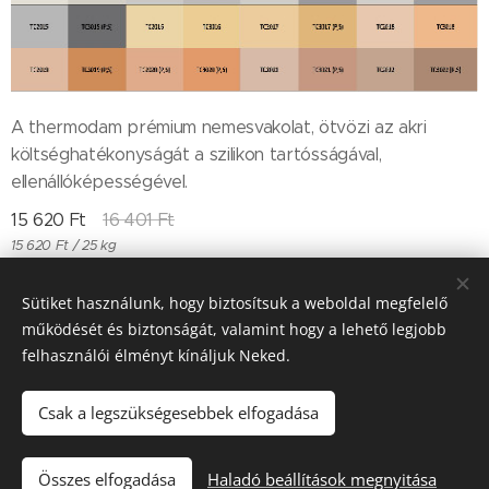
A thermodam prémium nemesvakolat, ötvözi az akri
költséghatékonyságát a szilikon tartósságával,
ellenállóképességével.
15 620
Ft
16 401
Ft
15 620 Ft / 25 kg
Sütiket használunk, hogy biztosítsuk a weboldal megfelelő
működését és biztonságát, valamint hogy a lehető legjobb
Till "96" Kft Adószán: 11385497-2-05
felhasználói élményt kínáljuk Neked.
Sütik
Csak a legszükségesebbek elfogadása
Kosárba
Összes elfogadása
Haladó beállítások megnyitása