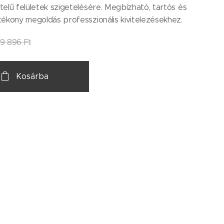
elű felületek szigetelésére. Megbízható, tartós és
ékony megoldás professzionális kivitelezésekhez.
9 896
Ft
Kosárba