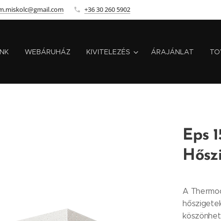
m.miskolc@gmail.com
+36 30 260 5902
INK
WEBÁRUHÁZ
KIVITELEZÉS
ÁRAJÁNLAT
TO
Eps 1
Hősz
A Thermod
hőszigetel
köszönhető