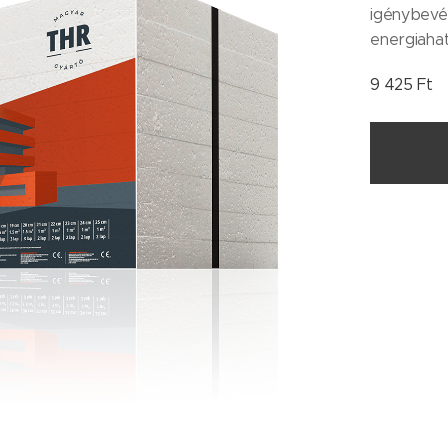
igénybevét
energiahat
9 425
Ft