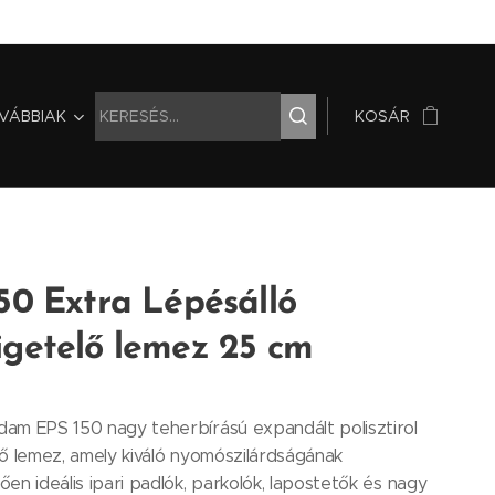
VÁBBIAK
KOSÁR
50 Extra Lépésálló
igetelő lemez 25 cm
am EPS 150 nagy teherbírású expandált polisztirol
ő lemez, amely kiváló nyomószilárdságának
en ideális ipari padlók, parkolók, lapostetők és nagy