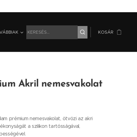
VÁBBIAK
KOSÁR
ium Akril nemesvakolat
am prémium nemesvakolat, ötvözi az akri
ékonyságát a szilikon tartósságával,
épességével.