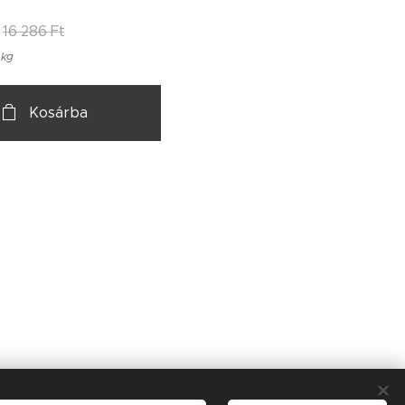
16 286
Ft
 kg
Kosárba