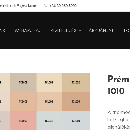
m.miskolc@gmail.com
+36 30 260 5902
INK
WEBÁRUHÁZ
KIVITELEZÉS
ÁRAJÁNLAT
TO
Prém
1010
A thermod
költséghat
ellenállók