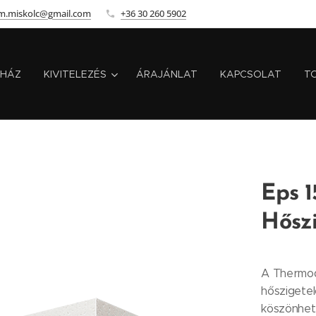
m.miskolc@gmail.com
+36 30 260 5902
HÁZ
KIVITELEZÉS
ÁRAJÁNLAT
KAPCSOLAT
T
Eps 1
Hőszi
A Thermod
hőszigetel
köszönhető