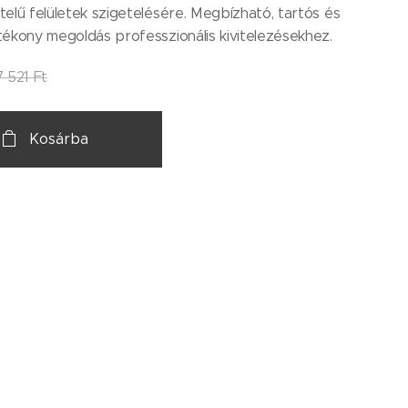
elű felületek szigetelésére. Megbízható, tartós és
ékony megoldás professzionális kivitelezésekhez.
7 521
Ft
Kosárba