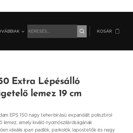
OVÁBBIAK
KOSÁR
50 Extra Lépésálló
getelő lemez 19 cm
am EPS 150 nagy teherbírású expandált polisztirol
ő lemez, amely kiváló nyomószilárdságának
en ideális ipari padlók, parkolók, lapostetők és nagy