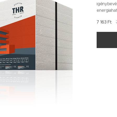
igénybevét
energiahat
7 163
Ft