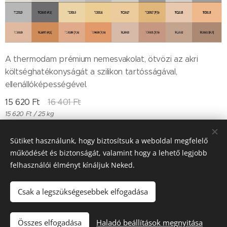
A thermodam prémium nemesvakolat, ötvözi az akri
költséghatékonyságát a szilikon tartósságával,
ellenállóképességével.
15 620
Ft
16 401
Ft
15 620 Ft / 25 kg
Sütiket használunk, hogy biztosítsuk a weboldal megfelelő
működését és biztonságát, valamint hogy a lehető legjobb
Till "96" Kft Adószán: 11385497-2-05
felhasználói élményt kínáljuk Neked.
Sütik
Csak a legszükségesebbek elfogadása
Kosárba
Összes elfogadása
Haladó beállítások megnyitása