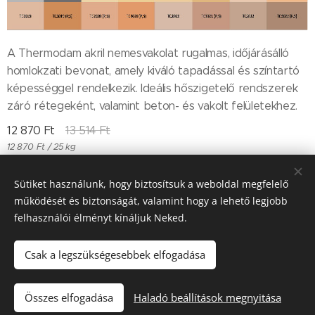
A Thermodam akril nemesvakolat rugalmas, időjárásálló
homlokzati bevonat, amely kiváló tapadással és színtartó
képességgel rendelkezik. Ideális hőszigetelő rendszerek
záró rétegeként, valamint beton- és vakolt felületekhez.
12 870
Ft
13 514
Ft
12 870 Ft / 25 kg
Sütiket használunk, hogy biztosítsuk a weboldal megfelelő
működését és biztonságát, valamint hogy a lehető legjobb
Till "96" Kft Adószán: 11385497-2-05
felhasználói élményt kínáljuk Neked.
Sütik
Csak a legszükségesebbek elfogadása
Kosárba
Összes elfogadása
Haladó beállítások megnyitása