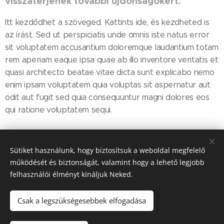
visszatérjenek további újdonságokért.
Itt kezdődhet a szöveged. Kattints ide, és kezdheted is
az írást. Sed ut perspiciatis unde omnis iste natus error
sit voluptatem accusantium doloremque laudantium totam
rem aperiam eaque ipsa quae ab illo inventore veritatis et
quasi architecto beatae vitae dicta sunt explicabo nemo
enim ipsam voluptatem quia voluptas sit aspernatur aut
odit aut fugit sed quia consequuntur magni dolores eos
qui ratione voluptatem sequi.
Share
Sütiket használunk, hogy biztosítsuk a weboldal megfelelő
működését és biztonságát, valamint hogy a lehető legjobb
felhasználói élményt kínáljuk Neked.
Csak a legszükségesebbek elfogadása
Till "96" Kft Adószán: 11385497-2-05