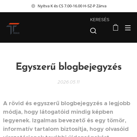
Nyitva K és CS 7.00-16.00 H-SZ-P Zárva
KERESÉS
Egyszerű blogbejegyzés
2026.05.11
A rövid és egyszerű blogbejegyzés a legjobb
módja, hogy látogatóid mindig képben
legyenek. Izgalmas bevezető és egy tömör,
informatív tartalom biztosítja, hogy olvasóid