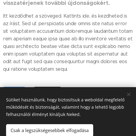
visszatérjenek további újdonságokért.
Itt kezdődhet a szöveged. Kattints ide, és kezdheted is
az írást. Sed ut perspiciatis unde omnis iste natus error
sit voluptatem accusantium doloremque laudantium totam
rem aperiam eaque ipsa quae ab illo inventore veritatis et
quasi architecto beatae vitae dicta sunt explicabo nemo
enim ipsam voluptatem quia voluptas sit aspernatur aut
odit aut fugit sed quia consequuntur magni dolores eos
qui ratione voluptatem sequi.
Share
Sütiket használunk, hogy biztosítsuk a weboldal megfelelő
működését és biztonságát, valamint hogy a lehető legjobb
felhasználói élményt kínáljuk Neked.
Csak a legszükségesebbek elfogadása