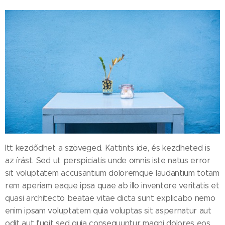
Itt kezdődhet a szöveged. Kattints ide, és kezdheted is
az írást. Sed ut perspiciatis unde omnis iste natus error
sit voluptatem accusantium doloremque laudantium totam
rem aperiam eaque ipsa quae ab illo inventore veritatis et
quasi architecto beatae vitae dicta sunt explicabo nemo
enim ipsam voluptatem quia voluptas sit aspernatur aut
odit aut fugit sed quia consequuntur magni dolores eos