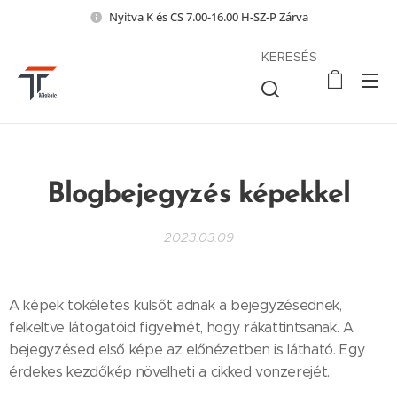
Nyitva K és CS 7.00-16.00 H-SZ-P Zárva
KERESÉS
Blogbejegyzés képekkel
2023.03.09
A képek tökéletes külsőt adnak a bejegyzésednek,
felkeltve látogatóid figyelmét, hogy rákattintsanak. A
bejegyzésed első képe az előnézetben is látható. Egy
érdekes kezdőkép növelheti a cikked vonzerejét.