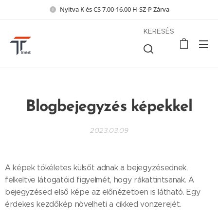
Nyitva K és CS 7.00-16.00 H-SZ-P Zárva
KERESÉS
Blogbejegyzés képekkel
2023.03.09
A képek tökéletes külsőt adnak a bejegyzésednek,
felkeltve látogatóid figyelmét, hogy rákattintsanak. A
bejegyzésed első képe az előnézetben is látható. Egy
érdekes kezdőkép növelheti a cikked vonzerejét.