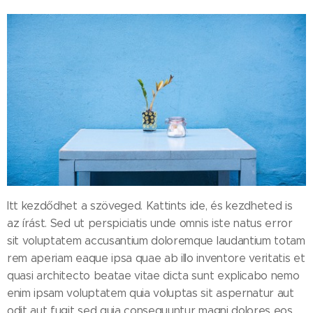
Itt kezdődhet a szöveged. Kattints ide, és kezdheted is
az írást. Sed ut perspiciatis unde omnis iste natus error
sit voluptatem accusantium doloremque laudantium totam
rem aperiam eaque ipsa quae ab illo inventore veritatis et
quasi architecto beatae vitae dicta sunt explicabo nemo
enim ipsam voluptatem quia voluptas sit aspernatur aut
odit aut fugit sed quia consequuntur magni dolores eos