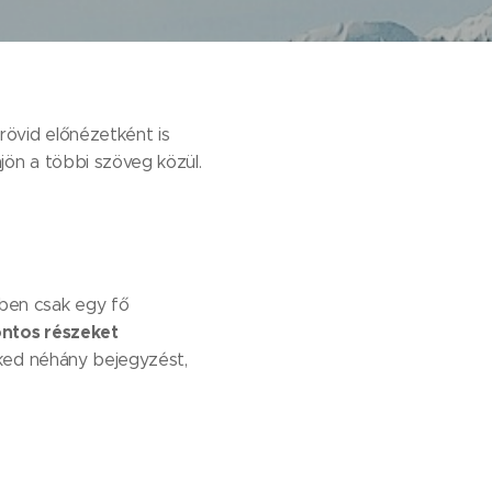
övid előnézetként is
jön a többi szöveg közül.
ben csak egy fő
ontos részeket
eked néhány bejegyzést,