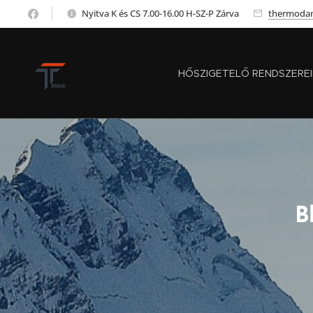
Nyitva K és CS 7.00-16.00 H-SZ-P Zárva
thermoda
HŐSZIGETELŐ RENDSZERE
B