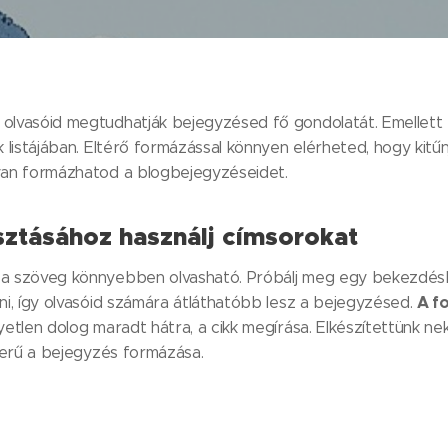
lvasóid megtudhatják bejegyzésed fő gondolatát. Emellett r
 listájában. Eltérő formázással könnyen elérheted, hogy kitűn
yan formázhatod a blogbejegyzéseidet.
sztásához használj címsorokat
a szöveg könnyebben olvasható. Próbálj meg egy bekezdés
A f
i, így olvasóid számára átláthatóbb lesz a bejegyzésed.
etlen dolog maradt hátra, a cikk megírása. Elkészítettünk n
zerű a bejegyzés formázása.