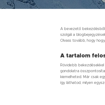
A bevezető bekezdésből o
szolgál a blogbejegyzések
Olvass tovább, hogy hog
A tartalom felo
Rövidebb bekezdésekkel 
gondolatra összpontosítan
kiemelheted. Már csak egy
így láthatod, milyen egys