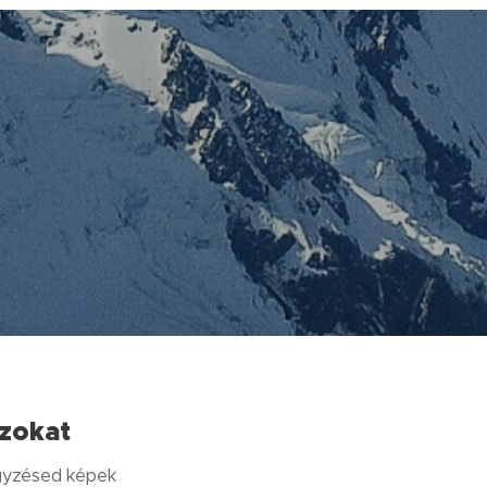
szokat
egyzésed képek