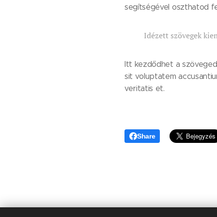
segítségével oszthatod fe
Idézett szövegek kie
Itt kezdődhet a szöveged. 
sit voluptatem accusanti
veritatis et.
Share