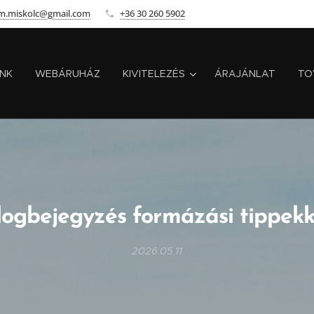
m.miskolc@gmail.com
+36 30 260 5902
INK
WEBÁRUHÁZ
KIVITELEZÉS
ÁRAJÁNLAT
TO
logbejegyzés formázási tippekk
2026.05.11