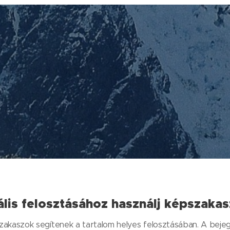
ális felosztásához használj képszaka
szakaszok segítenek a tartalom helyes felosztásában. A bej